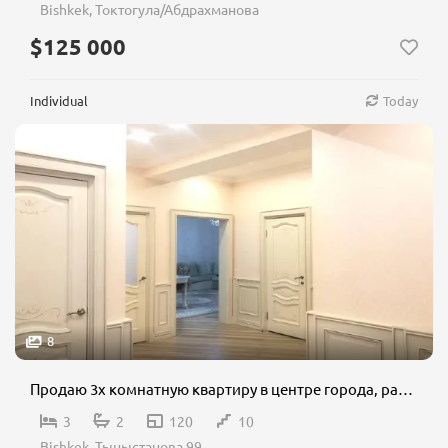
Bishkek, Токтогула/Абдрахманова
$125 000
Individual
Today
8
Продаю 3х комнатную квартиру в центре города, район: Вефа
3
2
120
10
Bishkek, Тыныстанова 99