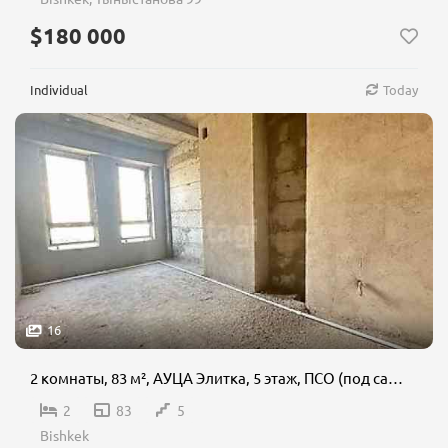
$180 000
Individual
Today
16
2 комнаты, 83 м², АУЦА Элитка, 5 этаж, ПСО (под самоотделку)
2
83
5
Bishkek