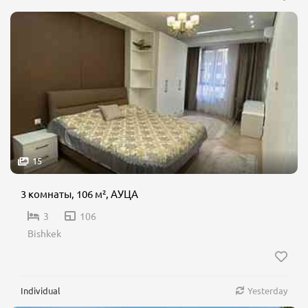
15
3 комнаты, 106 м², АУЦА
3
106
Bishkek
Individual
Yesterday