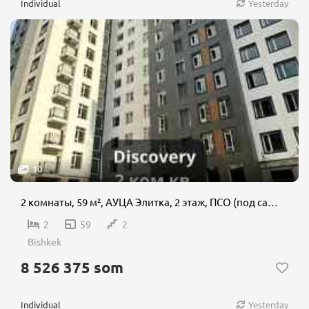
Individual
Yesterday
10
2 комнаты, 59 м², АУЦА Элитка, 2 этаж, ПСО (под самоотделку)
2
59
2
Bishkek
8 526 375 som
Individual
Yesterday