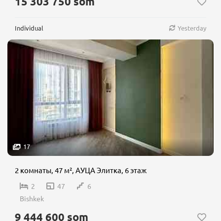
15 303 750 som
Individual
Yesterday
17
2 комнаты, 47 м², АУЦА Элитка, 6 этаж
2
47
6
Bishkek
9 444 600 som