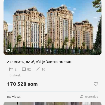
5
2 комнаты, 82 м², АУЦА Элитка, 10 этаж
2
82
10
Bishkek
170 528 som
Individual
Yesterday