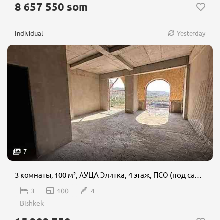
8 657 550 som
Individual
Yesterday
7
3 комнаты, 100 м², АУЦА Элитка, 4 этаж, ПСО (под самоотделку)
3
100
4
Bishkek