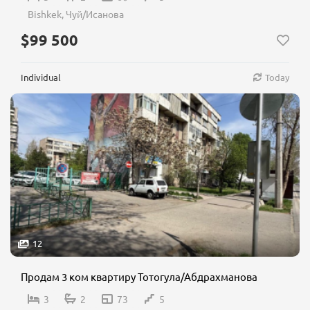
Bishkek, Чуй/Исанова
$99 500
Individual
Today
12
Продам 3 ком квартиру Тотогула/Абдрахманова
3
2
73
5