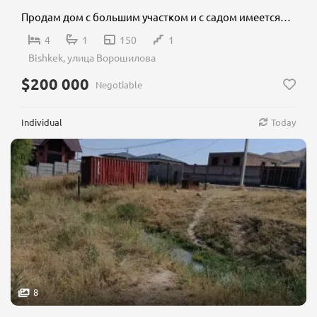
Продам дом с большим участком и с садом имеется навес на 4 машины дом находится в с.Новопавловка
4
1
150
1
Bishkek, улица Ворошилова
$200 000
Negotiable
Individual
Today
8