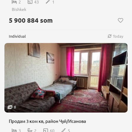
2
43
1
Bishkek
5 900 884 som
Individual
Today
8
Продам 3 ком кв, район Чуй/Исанова
3
2
60
5