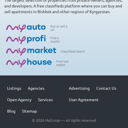
The largest selection of properties from private owners, agencies,
and developers. A free classifieds platform where you can buy and
sell apartments in Bishkek and other regions of Kyrgyzstan.
Buy or sell a
car
Find a
master
Classifieds board
Find real
estate
Listings
Agencies
Advertising
Contact Us
Open Agency
Services
User Agreement
Blog
Sitemap
© 2026 MyGroup — all rights reserved