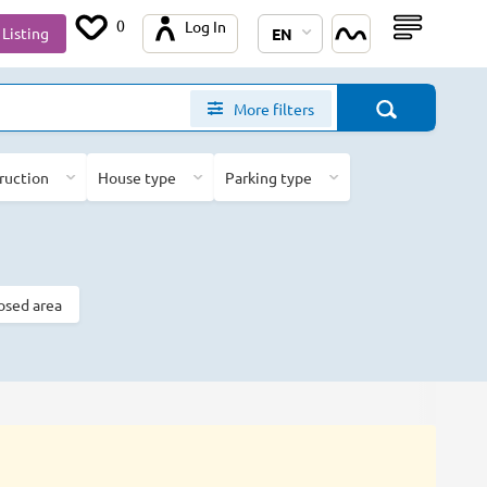
0
Log In
Listing
EN
More filters
truction
House type
Parking type
osed area