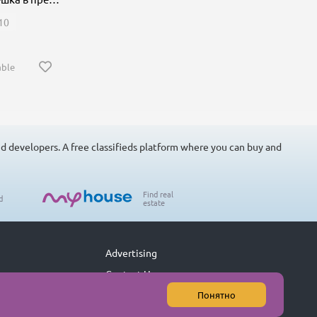
10
able
nd developers. A free classifieds platform where you can buy and
Find real
d
estate
Advertising
Contact Us
Понятно
User Agreement