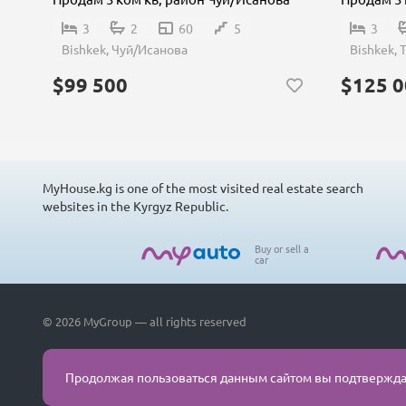
3
2
60
5
3
Bishkek, Чуй/Исанова
Bishkek,
$99 500
$125 0
MyHouse.kg is one of the most visited real estate search
websites in the Kyrgyz Republic.
Buy or sell a
car
© 2026 MyGroup — all rights reserved
Продолжая пользоваться данным сайтом вы подтверждае