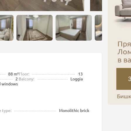
88 m²
Floor:
13
2
Balcony:
Loggia
d windows
 type:
Monolithic brick