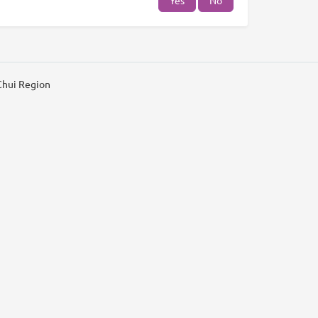
Yes
No
Chui Region