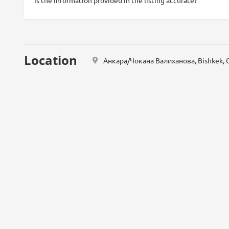
Is the information provided in the listing accurate?
Location
Анкара/Чокана Валиханова, Bishkek, 