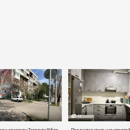
12
Продам 3 ком квартиру Тотогула/Абдрахманова