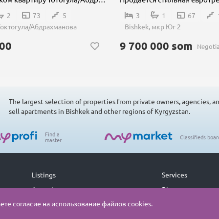
2
73
5
3
1
67
 Токтогула/Абдрахманова
Bishkek, мкр Юг 2
00
9 700 000 som
Negoti
The largest selection of properties from private owners, agencies, a
sell apartments in Bishkek and other regions of Kyrgyzstan.
Find a
Classifieds boar
master
Listings
Services
Agencies
Blog
те согласие на использование файлов cookies.
Open Agency
Sitemap