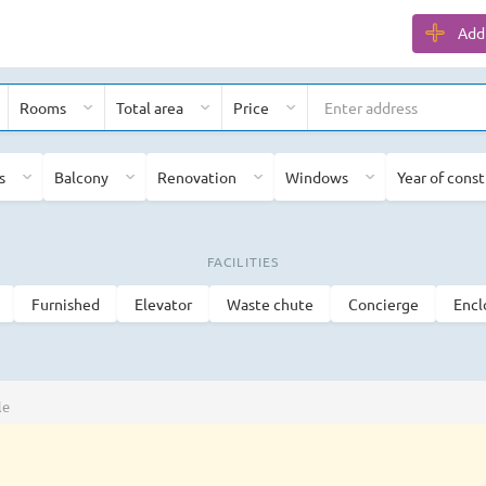
Add 
Rooms
Total area
Price
s
Balcony
Renovation
Windows
Year of cons
FACILITIES
Furnished
Elevator
Waste chute
Concierge
Encl
le