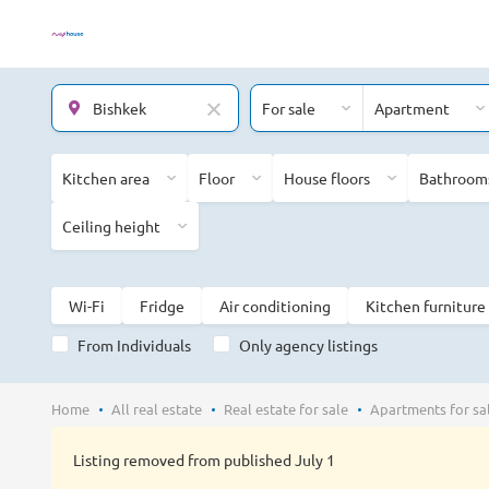
For sale
Apartment
Kitchen area
Floor
House floors
Bathroom
Ceiling height
Wi-Fi
Fridge
Air conditioning
Kitchen furniture
From Individuals
Only agency listings
Home
All real estate
Real estate for sale
Apartments for sa
Listing removed from published July 1