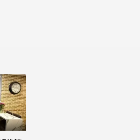
Продается стильная евротрёшка в престижном районе WEFA CENTER