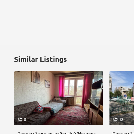
Similar Listings
8
12
Продам 3 ком кв, район Чуй/Исанова