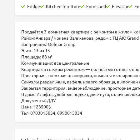
Fridge
Kitchen furniture
Furnished
Elevator
En
Продаётся 3-комнатная квартира с ремонтом в жилом к
Район: Анкара / Чокана Валиханова, рядом с ТЦ АЮ Grand
Застройщик: Delmar Group
Этаж: 13 из 13
Площадь: 88 м²
Коммуникации: все центральные
Квартира со свежим ремонтом — полностью готова к про
Просторная, сквозная планировка, комнаты изолированн
Санузлы раздельные, кафель нового образца, выполнен 
Закрытая территория, видеонаблюдение, просторная дет
В доме 2 лифта, удобные подъездные пути, отличная лока
Документы: ДДУ
Цена: 128500$
Тел: 0703015034, 0990015034