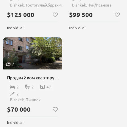
Bishkek, Токтогула/Абдрахманова
Bishkek, Чуй/Исанова
$125 000
$99 500
Individual
Individual
7
Продам 2 ком квартиру индивидуалка, район Пишпек
2
2
47
2
Bishkek, Пишпек
$70 000
Individual