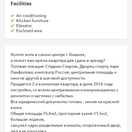
Facilities
Air conditioning
Kitchen furniture
Elevator
Enclosed area
Хотите жить в самом центре г. Бишкек,
а может вам нужна квартира для сдачи в аренду?
Топовая локация: Стадион Спартак, Дворец спорта, парк
Панфилова, кинотеатр Россия, центральная площадь и
многое другой в шаговой доступности.
Продается 2-х комнатная квартира, в доме 2016 года
постройки, со всеми центральными коммуникациями, с
ремонтом и частично с мебелью.
Все юридический документы готовы , земля на красной
книге.
Общая площадь 76.6м2, просторная кухня-15.5м2,
большая лоджия,
сан.узел +душ-раздельные комнаты, огороженный двор,
детская площадка.