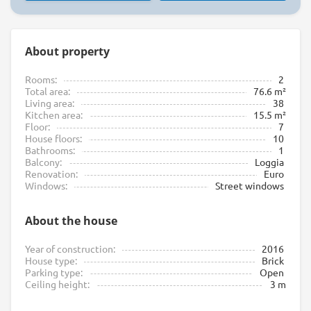
About property
Rooms:
2
Total area:
76.6 m²
Living area:
38
Kitchen area:
15.5 m²
Floor:
7
House floors:
10
Bathrooms:
1
Balcony:
Loggia
Renovation:
Euro
Windows:
Street windows
About the house
Year of construction:
2016
House type:
Brick
Parking type:
Open
Ceiling height:
3 m