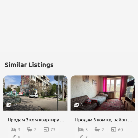
Similar Listings
12
8
Продам 3 ком квартиру Тотогула/Абдрахманова
Продам 3 ком кв, район Чуй/Исанова
3
2
73
3
2
60
5
5