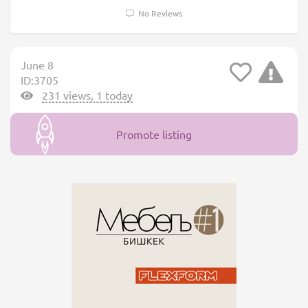
No Reviews
June 8
ID:3705
231 views, 1 today
Promote listing